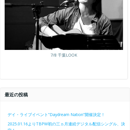
7/8 千葉LOOK
最近の投稿
デイ・ライブイベント”Daydream Nation”開催決定！
2025.01.16よりTBPW初の三ヵ月連続デジタル配信シングル、決