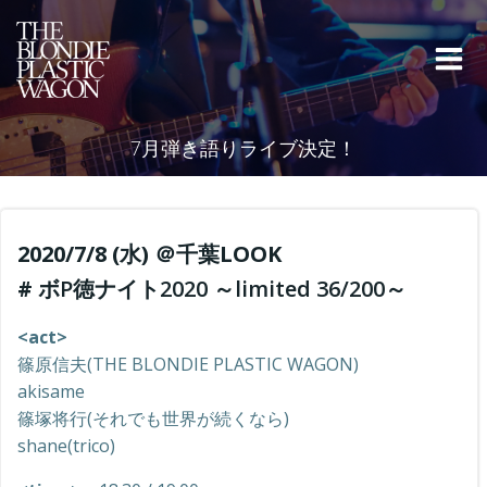
コ
ン
テ
ン
ツ
へ
7月弾き語りライブ決定！
ス
キ
ッ
プ
2020/7/8 (水) ＠千葉LOOK
#
ボP徳ナイト2020 ～limited 36/200～
<act>
篠原信夫(THE BLONDIE PLASTIC WAGON)
akisame
篠塚将行(それでも世界が続くなら)
shane(trico)