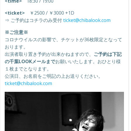
<time>
18:30 / 19:00
<ticket>
￥2500 / ￥3000 +1D
⇒ ご予約はコチラのみ受付
ticket@chibalook.com
※ご注意※
コロナウイルスの影響で、チケットが36枚限定となって
おります。
出演者取り置き予約が出来かねますので、
ご予約は下記
の千葉LOOKメールまで
お願いいたします。おひとり様
１枚までとなります。
公演日、お名前をご明記の上お送りください。
ticket@chibalook.com