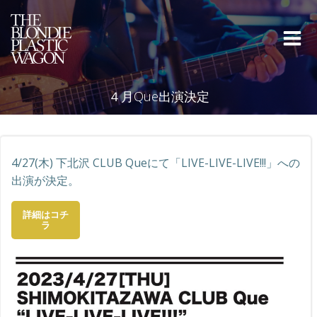
コ
ン
テ
ン
ツ
へ
４月Que出演決定
ス
キ
ッ
プ
4/27(木) 下北沢 CLUB Queにて「LIVE-LIVE-LIVE!!!」への
出演が決定。
詳細はコチ
ラ