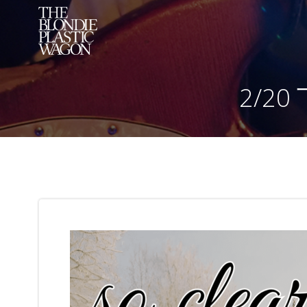
コ
ン
テ
ン
ツ
2/2
へ
ス
キ
ッ
プ