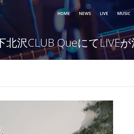
HOME
NEWS
LIVE
MUSIC
0 下北沢CLUB QueにてLIVE